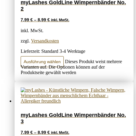
myLashes GoldLine Wimpernbänder No.
2
7,99
€
–
8,99
€
inkl. MwSt.
inkl. MwSt.
zzgl.
Versandkosten
Lieferzeit:
Standard 3-4 Werktage
Dieses Produkt weist mehrere
Ausführung wählen
Varianten auf. Die Optionen können auf der
Produktseite gewählt werden
myLashes GoldLine Wimpernbänder No.
3
7,99
€
–
8,99
€
inkl. MwSt.