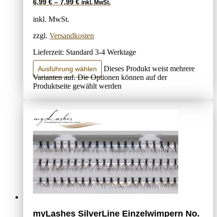
6,99
€
–
7,99
€
inkl. MwSt.
inkl. MwSt.
zzgl.
Versandkosten
Lieferzeit:
Standard 3-4 Werktage
Dieses Produkt weist mehrere
Ausführung wählen
Varianten auf. Die Optionen können auf der
Produktseite gewählt werden
myLashes SilverLine Einzelwimpern No.