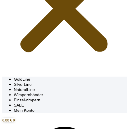
GoldLine
SilverLine
NaturalLine
Wimpernbänder
Einzelwimpern
SALE
Mein Konto
0,00
€
0