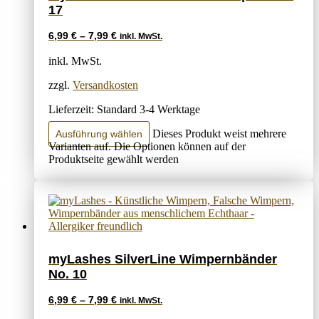
17
6,99
€
–
7,99
€
inkl. MwSt.
inkl. MwSt.
zzgl.
Versandkosten
Lieferzeit:
Standard 3-4 Werktage
Dieses Produkt weist mehrere
Ausführung wählen
Varianten auf. Die Optionen können auf der
Produktseite gewählt werden
myLashes SilverLine Wimpernbänder
No. 10
6,99
€
–
7,99
€
inkl. MwSt.