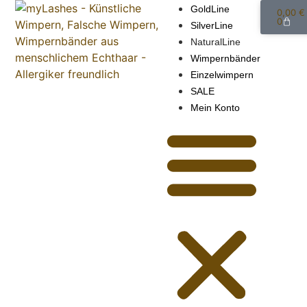
GoldLine
0,00
€
0
SilverLine
NaturalLine
Wimpernbänder
Einzelwimpern
SALE
Mein Konto