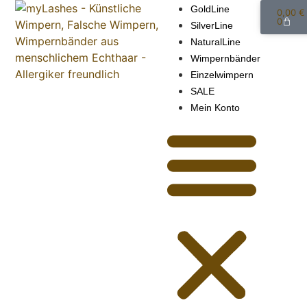
GoldLine
0,00
€
0
SilverLine
NaturalLine
Wimpernbänder
Einzelwimpern
SALE
Mein Konto